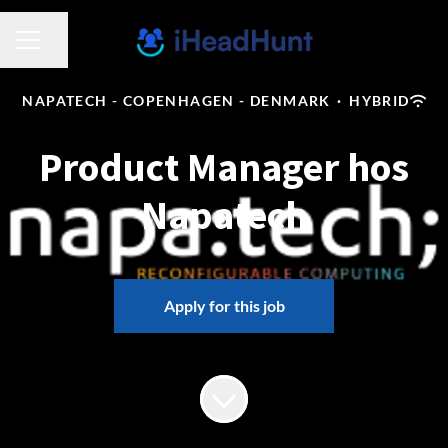
Share page
CAREER MENU
NAPATECH - COPENHAGEN - DENMARK
·
HYBRID
Product Manager hos
Napatech
Apply for this job